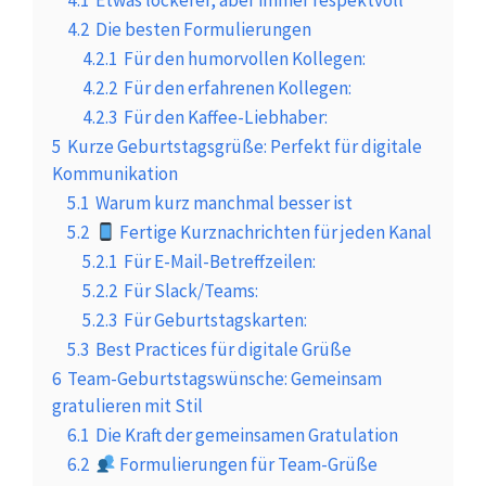
4.1
Etwas lockerer, aber immer respektvoll
4.2
Die besten Formulierungen
4.2.1
Für den humorvollen Kollegen:
4.2.2
Für den erfahrenen Kollegen:
4.2.3
Für den Kaffee-Liebhaber:
5
Kurze Geburtstagsgrüße: Perfekt für digitale
Kommunikation
5.1
Warum kurz manchmal besser ist
5.2
Fertige Kurznachrichten für jeden Kanal
5.2.1
Für E-Mail-Betreffzeilen:
5.2.2
Für Slack/Teams:
5.2.3
Für Geburtstagskarten:
5.3
Best Practices für digitale Grüße
6
Team-Geburtstagswünsche: Gemeinsam
gratulieren mit Stil
6.1
Die Kraft der gemeinsamen Gratulation
6.2
Formulierungen für Team-Grüße