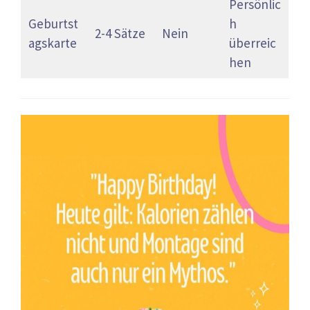
Persönlic
Geburtst
h
2-4 Sätze
Nein
agskarte
überreic
hen