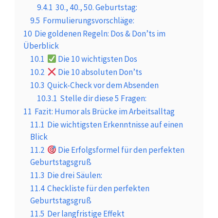
9.4.1
30., 40., 50. Geburtstag:
9.5
Formulierungsvorschläge:
10
Die goldenen Regeln: Dos & Don’ts im
Überblick
10.1
Die 10 wichtigsten Dos
10.2
Die 10 absoluten Don’ts
10.3
Quick-Check vor dem Absenden
10.3.1
Stelle dir diese 5 Fragen:
11
Fazit: Humor als Brücke im Arbeitsalltag
11.1
Die wichtigsten Erkenntnisse auf einen
Blick
11.2
Die Erfolgsformel für den perfekten
Geburtstagsgruß
11.3
Die drei Säulen:
11.4
Checkliste für den perfekten
Geburtstagsgruß
11.5
Der langfristige Effekt