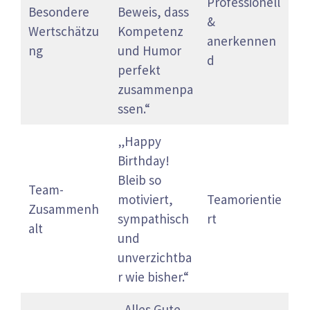
Professionell
Besondere
Beweis, dass
&
Wertschätzu
Kompetenz
anerkennen
ng
und Humor
d
perfekt
zusammenpa
ssen.“
„Happy
Birthday!
Bleib so
Team-
motiviert,
Teamorientie
Zusammenh
sympathisch
rt
alt
und
unverzichtba
r wie bisher.“
„Alles Gute