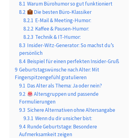
8.1
Warum Bürohumor so gut funktioniert
8.2
Die besten Büro-Klassiker
8.2.1
E-Mail & Meeting-Humor:
8.2.2
Kaffee & Pausen-Humor:
8.2.3
Technik & IT-Humor:
8.3
Insider-Witz-Generator: So machst du’s
persönlich
8.4
Beispiel für einen perfekten Insider-Gruß
9
Geburtstagswünsche nach Alter: Mit
Fingerspitzengefühl gratulieren
9.1
Das Alter als Thema: Ja oder nein?
9.2
Altersgruppen und passende
Formulierungen
9.3
Sichere Alternativen ohne Altersangabe
9.3.1
Wenn du dir unsicher bist:
9.4
Runde Geburtstage: Besondere
Aufmerksamkeit zeigen