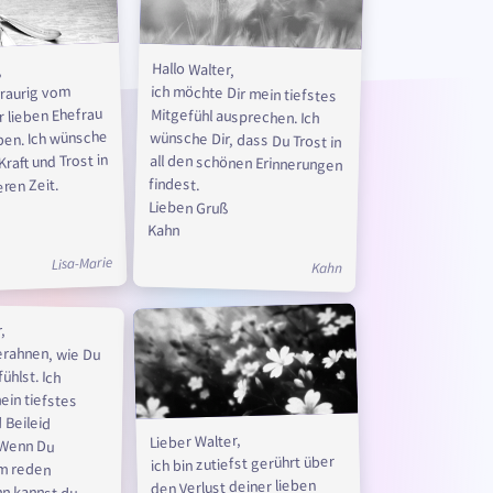
Hallo Walter,
,
ich möchte Dir mein tiefstes
Mitgefühl ausprechen. Ich
wünsche Dir, dass Du Trost in
all den schönen Erinnerungen
traurig vom
r lieben Ehefrau
ben. Ich wünsche
Kraft und Trost in
findest.
ren Zeit.
Lieben Gruß
Kahn
Lisa-Marie
Kahn
,
 erahnen, wie Du
e fühlst. Ich
mein tiefstes
 und Beileid
en. Wenn Du
 zum reden
ann kannst du
Lieber Walter,
ich bin zutiefst gerührt über
den Verlust deiner lieben