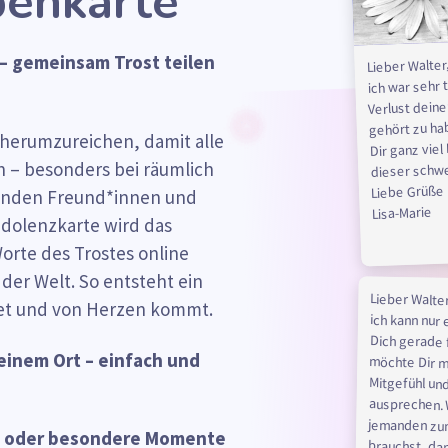
penkarte
 – gemeinsam Trost teilen
Lieber Walter
ich war sehr 
Verlust deine
gehört zu ha
 herumzureichen, damit alle
Dir ganz viel 
h – besonders bei räumlich
dieser schwe
Liebe Grüße
benden Freund*innen und
Lisa-Marie
ndolenzkarte wird das
orte des Trostes online
 der Welt. So entsteht ein
Lieber Walter
et und von Herzen kommt.
ich kann nur
Dich gerad
möchte Dir 
Mitgefühl
ausprech
jemanden
brauchst, d
einem Ort – einfach und
en oder besondere Momente