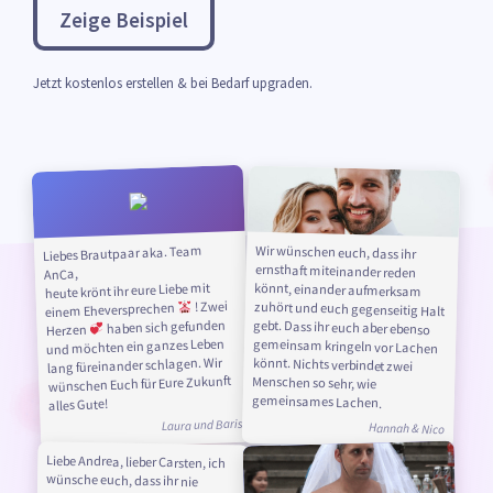
Zeige Beispiel
Jetzt kostenlos erstellen & bei Bedarf upgraden.
Wir wünschen euch, dass ihr
ernsthaft miteinander reden
könnt, einander aufmerksam
zuhört und euch gegenseitig Halt
gebt. Dass ihr euch aber ebenso
gemeinsam kringeln vor Lachen
könnt. Nichts verbindet zwei
Menschen so sehr, wie
Liebes Brautpaar aka. Team
AnCa,
heute krönt ihr eure Liebe mit
! Zwei
einem Eheversprechen
haben sich gefunden
Herzen
und möchten ein ganzes Leben
lang füreinander schlagen. Wir
wünschen Euch für Eure Zukunft
gemeinsames Lachen.
alles Gute!
Laura und Baris
Hannah & Nico
Liebe Andrea, lieber Carsten, ich
wünsche euch, dass ihr nie
aufhört, miteinander zu lachen,
miteinander zu träumen und die
Zweisamkeit zu genießen. Und,
dass ihr nie aufhört, einander zu
vertrauen, füreinander da zu sein
und einander von Herzen zu