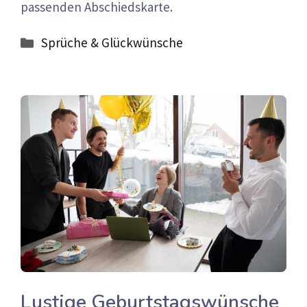
passenden Abschiedskarte.
Kategorien
Sprüche & Glückwünsche
Lustige Geburtstagswünsche