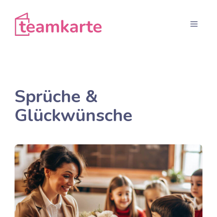
Zum
Inhalt
Menü
springen
Sprüche &
Glückwünsche