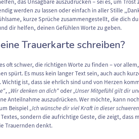
lfen, das Unsagbare auszudrücken – sei es, um Trost 
ig werden zu lassen oder einfach in aller Stille „Dan
nfühlsame, kurze Sprüche zusammengestellt, die dich du
und dir helfen, deinen Gefühlen Worte zu geben.
eine Trauerkarte schreiben?
s oft schwer, die richtigen Worte zu finden – vor allem,
 spürt. Es muss kein langer Text sein, auch auch kurz
 Wichtig ist, dass sie ehrlich sind und von Herzen kom
me“
,
„Wir denken an dich“
oder
„Unser Mitgefühl gilt dir un
eine Anteilnahme auszudrücken. Wer möchte, kann noc
zum Beispiel
„Ich wünsche dir viel Kraft in dieser schweren
 Textes, sondern die aufrichtige Geste, die zeigt, dass 
ie Trauernden denkt.