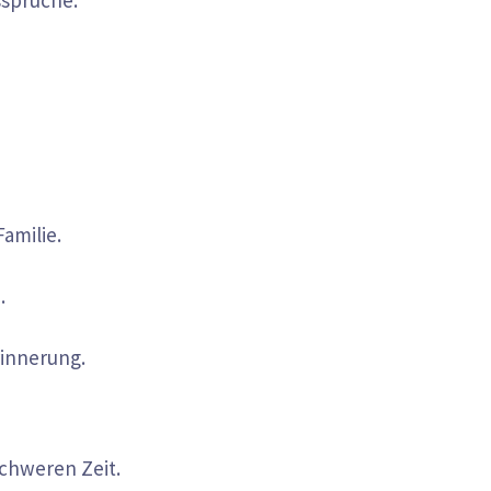
dssprüche:
Familie.
.
rinnerung.
 schweren Zeit.