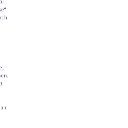
zu
ke“
rch
e,
men.
d
h
man