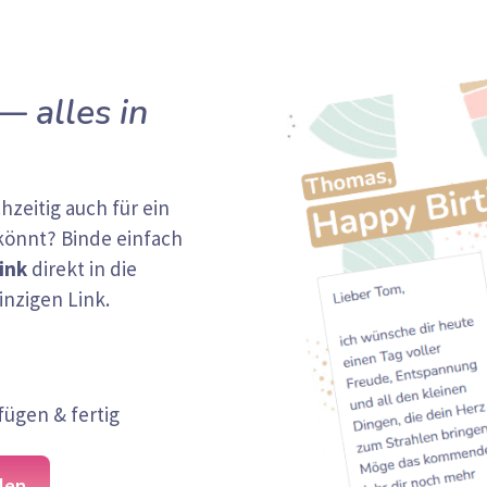
 —
alles in
zeitig auch für ein
nnt? Binde einfach
ink
direkt in die
inzigen Link.
fügen & fertig
len