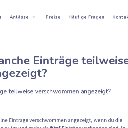
s
Anlässe
Preise
Häufige Fragen
Konta
che Einträge teilweis
gezeigt?
ge teilweise verschwommen angezeigt?
elne Einträge verschwommen angezeigt, wenn du die
te nutzt und mehr als
fünf
Einträge vorhanden sind. In