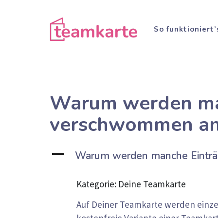
Zum
Inhalt
So funktioniert’
springen
Warum werden man
verschwommen an
A
Warum werden manche Einträ
Kategorie: Deine Teamkarte
Auf Deiner Teamkarte werden einz
kostenfreie Variante einer Teamkar