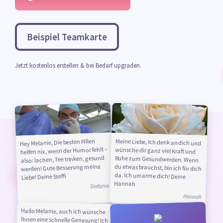
Beispiel Teamkarte
Jetzt kostenlos erstellen & bei Bedarf upgraden.
Meine Liebe, Ich denk an dich und
wünsche dir ganz viel Kraft und
Ruhe zum Gesundwerden. Wenn
du etwas brauchst, bin ich für dich
da. Ich umarme dich! Deine
Hey Melanie, Die besten Pillen
helfen nix, wenn der Humor fehlt –
also: lachen, Tee trinken, gesund
werden! Gute Besserung meine
Liebe! Deine Steffi
Hannah
Stefanie
Hannah
Hallo Melanie, auch ich wünsche
Ihnen eine schnelle Genesung! Ich
hoffe, dass Sie die nötige Ruhe
und Erholung finden, um bald
wieder vollständig gesund zu