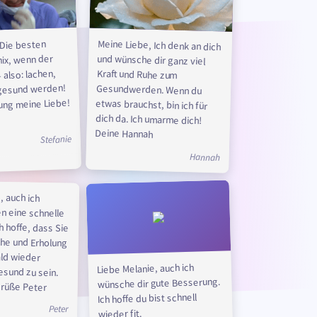
Meine Liebe, Ich denk an dich
und wünsche dir ganz viel
Kraft und Ruhe zum
Gesundwerden. Wenn du
etwas brauchst, bin ich für
dich da. Ich umarme dich!
 Die besten
 nix, wenn der
 also: lachen,
 gesund werden!
ung meine Liebe!
Deine Hannah
Stefanie
Hannah
, auch ich
ine schnelle
ffe, dass Sie
und Erholung
ald wieder
Liebe Melanie, auch ich
esund zu sein.
wünsche dir gute Besserung.
Grüße Peter
Ich hoffe du bist schnell
Peter
wieder fit.