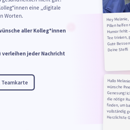
lleg*innen eine „digitale
n Worten.
Hey Melanie,
Pillen helfen
wünsche aller Kolleg*innen
Humor fehlt –
Tee trinken,
Gute Besser
Deine Steffi
 verleihen jeder Nachricht
Hallo Melanie
wünsche Ihnen e
Genesung! Ich ho
die nötige Ruhe 
finden, um b
l Teamkarte
vollständig g
Herzlichste 